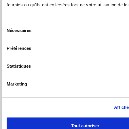
fournies ou qu'ils ont collectées lors de votre utilisation de l
Indice d'émission de gaz à effet de serre (GES)
Sélection
Nécessaires
du
consentement
Préférences
Découvrir votre futur logement
Statistiques
Marketing
Affiche
Localisation
Tout autoriser