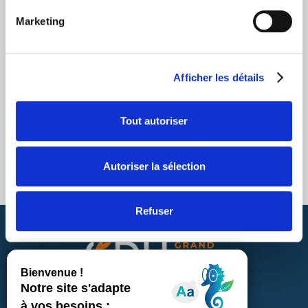
Marketing
Afficher les détails
Tout autoriser
Autoriser la sélection
Refuser
12 rue Costes et Bellonte 39100 Dole
NOUS CONNAÎTRE
ACCÈS RAPIDE