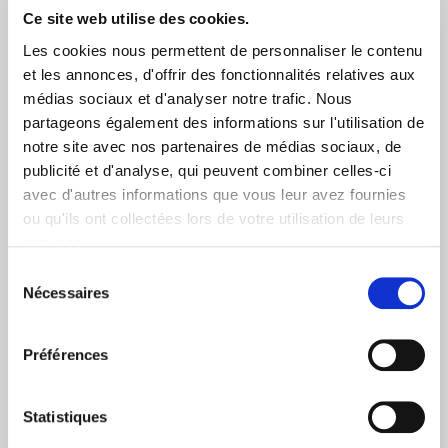
communes du Grand Dole et de la Plaine
Ce site web utilise des cookies.
Jurassienne, GDH est le premier bailleur
social du Grand Dole. Nous disposons
Les cookies nous permettent de personnaliser le contenu
d'offres diversifiées disponibles à la location
et les annonces, d'offrir des fonctionnalités relatives aux
: maisons, appartements, locaux
médias sociaux et d'analyser notre trafic. Nous
commerciaux...
partageons également des informations sur l'utilisation de
notre site avec nos partenaires de médias sociaux, de
Dans le but d'offrir un lieu de vie agréable et
publicité et d'analyse, qui peuvent combiner celles-ci
confortable, notre patrimoine est
avec d'autres informations que vous leur avez fournies
régulièrement rénové, et certains logements
ou qu'ils ont collectées lors de votre utilisation de leurs
sont accessibles aux personnes à mobilité
services.
réduite.
Sélection
Nécessaires
du
consentement
Préférences
Statistiques