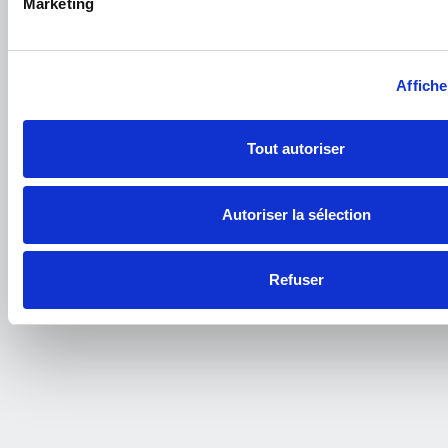
Marketing
Affiche
Tout autoriser
Autoriser la sélection
Localisation
21 Place Barberousse 39100 Dole
Refuser