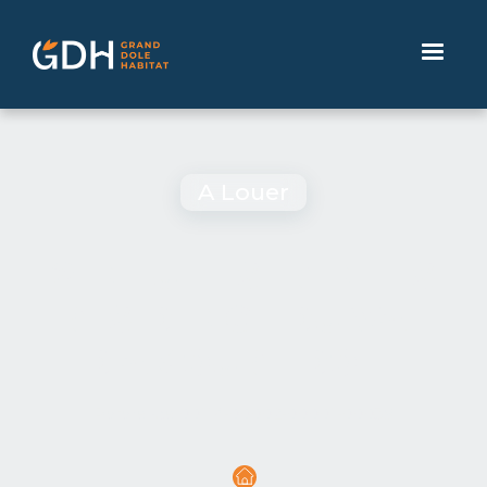
A Louer
T2- NEUF - SERENITIS -
RESIDENCE DU VAL
D'AMOUR - DOLE
Référence
00114-00002-00001-00039